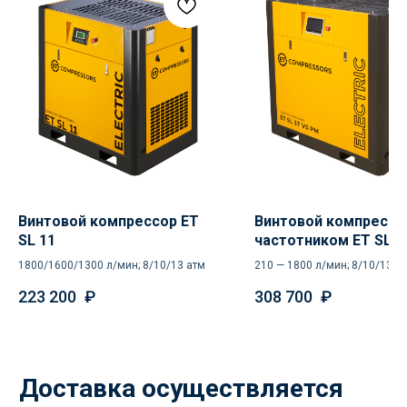
специалисты проконсультируют
и помогут в подборе
Ваше имя
+7
Отправить
Винтовой компрессор ET
Винтовой компрессо
SL 11
частотником ET SL 1
Нажимая кнопку «Отправить», вы
PM
соглашаетесь
с политикой
1800/1600/1300 л/мин; 8/10/13 атм
210 — 1800 л/мин; 8/10/13/1
конфиденциальности
223 200
₽
308 700
₽