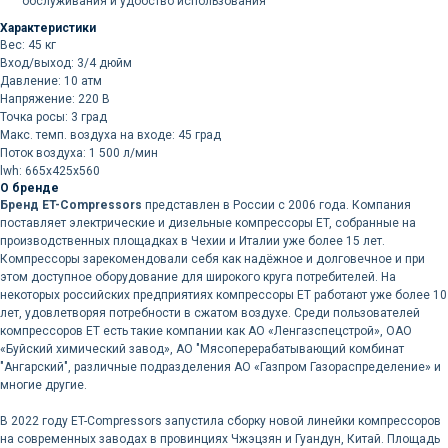
обслуживания и удобство использования
Характеристики
Вес: 45 кг
Вход/выход: 3/4 дюйм
Давление: 10 атм
Напряжение: 220 В
Точка росы: 3 град
Макс. темп. воздуха на входе: 45 град
Поток воздуха: 1 500 л/мин
lwh: 665x425x560
О бренде
Бренд ET-Compressors
представлен в России с 2006 года. Компания
поставляет электрические и дизельные компрессоры ET, собранные на
производственных площадках в Чехии и Италии уже более 15 лет.
Компрессоры зарекомендовали себя как надёжное и долговечное и при
этом доступное оборудование для широкого круга потребителей. На
некоторых российских предприятиях компрессоры ET работают уже более 10
лет, удовлетворяя потребности в сжатом воздухе. Среди пользователей
компрессоров ET есть такие компании как АО «Ленгазспецстрой», ОАО
«Буйский химический завод», АО "Мясоперерабатывающий комбинат
"Ангарский", различные подразделения АО «Газпром Газораспределение» и
многие другие.
В 2022 году ET-Compressors запустила сборку новой линейки компрессоров
на современных заводах в провинциях Чжэцзян и Гуандун, Китай. Площадь