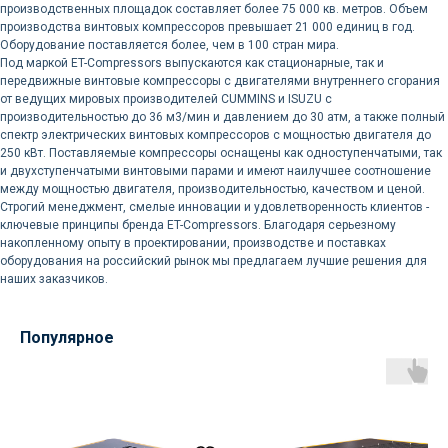
производственных площадок составляет более 75 000 кв. метров. Объем
производства винтовых компрессоров превышает 21 000 единиц в год.
Оборудование поставляется более, чем в 100 стран мира.
Под маркой ET-Compressors выпускаются как стационарные, так и
передвижные винтовые компрессоры с двигателями внутреннего сгорания
от ведущих мировых производителей CUMMINS и ISUZU с
Доставка осуществляется
производительностью до 36 м3/мин и давлением до 30 атм, а также полный
силами нашей компании
спектр электрических винтовых компрессоров с мощностью двигателя до
250 кВт. Поставляемые компрессоры оснащены как одноступенчатыми, так
и двухступенчатыми винтовыми парами и имеют наилучшее соотношение
Логистика поставок настраивается
между мощностью двигателя, производительностью, качеством и ценой.
индивидуально под заказчика, стоимость
Строгий менеджмент, смелые инновации и удовлетворенность клиентов -
может быть выделена в отдельную
ключевые принципы бренда ET-Compressors. Благодаря серьезному
статью расходов или включена
накопленному опыту в проектировании, производстве и поставках
в стоимость оборудования
оборудования на российский рынок мы предлагаем лучшие решения для
наших заказчиков.
Популярное
Остались вопросы
по оборудованию?
Оставьте ваш контакт и наши