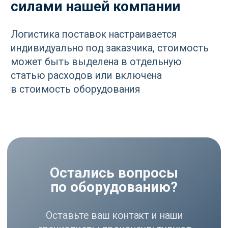
РАЗДЕЛЫ
Компрессоры
Осушители
Фильтры
Политика
Холодильники
конфиденциальности
МЕНЮ
РЕКВИЗИТЫ
О нас
ООО ВЕДА РУС ПМПО ГА
Акции
ОГРН: 1206300030793
Популярное
ИНН: 6324111209
Контакты
Юр. адрес: 445020,
Самарская область, г.
Тольятти, ул.
Ушакова, д. 48,
Made by
помещение №1002
WisdomDesign