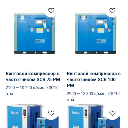
Популярное
ИНН: 6324111209
Контакты
Юр. адрес: 445020,
Самарская область, г.
Тольятти, ул.
Ушакова, д. 48,
помещение №1002
Made by
WisdomDesign
Винтовой компрессор с
Винтовой компрессор с
частотником SCR 75 PM
частотником SCR 100
PM
2100 — 10 200 л/мин; 7/8/10
атм
2900 — 13 300 л/мин; 7/8/10
атм