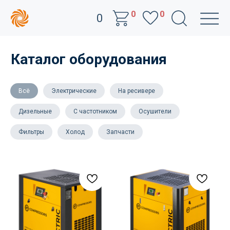
0
0
0
Каталог оборудования
Всё
Электрические
На ресивере
Дизельные
С частотником
Осушители
Фильтры
Холод
Запчасти