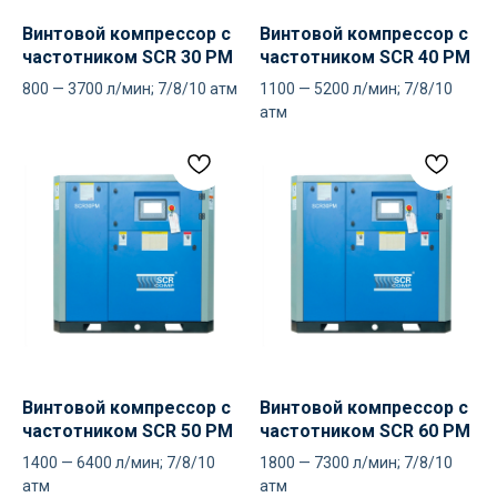
Винтовой компрессор с
Винтовой компрессор с
частотником SCR 30 PM
частотником SCR 40 PM
800 — 3700 л/мин; 7/8/10 атм
1100 — 5200 л/мин; 7/8/10
атм
РАЗДЕЛЫ
Компрессоры
Осушители
Фильтры
Политика
Холодильники
конфиденциальности
Винтовой компрессор с
Винтовой компрессор с
частотником SCR 50 PM
частотником SCR 60 PM
МЕНЮ
РЕКВИЗИТЫ
1400 — 6400 л/мин; 7/8/10
1800 — 7300 л/мин; 7/8/10
О нас
ООО ВЕДА РУС ПМПО ГА
атм
атм
Акции
ОГРН: 1206300030793