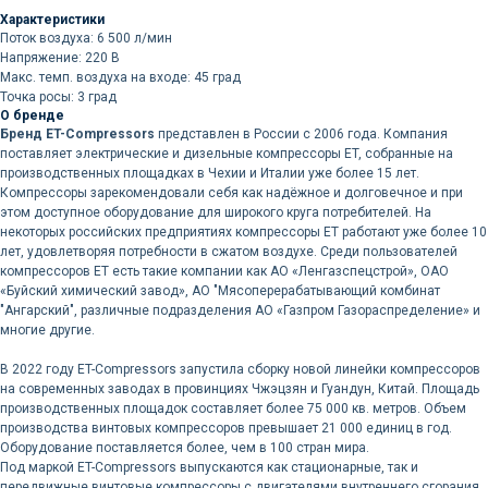
Характеристики
Поток воздуха: 6 500 л/мин
Напряжение: 220 В
Макс. темп. воздуха на входе: 45 град
Точка росы: 3 град
О бренде
Бренд ET-Compressors
представлен в России с 2006 года. Компания
поставляет электрические и дизельные компрессоры ET, собранные на
производственных площадках в Чехии и Италии уже более 15 лет.
Компрессоры зарекомендовали себя как надёжное и долговечное и при
этом доступное оборудование для широкого круга потребителей. На
некоторых российских предприятиях компрессоры ET работают уже более 10
лет, удовлетворяя потребности в сжатом воздухе. Среди пользователей
компрессоров ET есть такие компании как АО «Ленгазспецстрой», ОАО
«Буйский химический завод», АО "Мясоперерабатывающий комбинат
"Ангарский", различные подразделения АО «Газпром Газораспределение» и
многие другие.
В 2022 году ET-Compressors запустила сборку новой линейки компрессоров
на современных заводах в провинциях Чжэцзян и Гуандун, Китай. Площадь
производственных площадок составляет более 75 000 кв. метров. Объем
производства винтовых компрессоров превышает 21 000 единиц в год.
Оборудование поставляется более, чем в 100 стран мира.
Под маркой ET-Compressors выпускаются как стационарные, так и
передвижные винтовые компрессоры с двигателями внутреннего сгорания