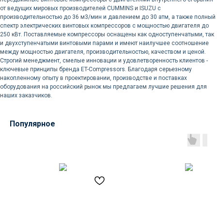
от ведущих мировых производителей CUMMINS и ISUZU с
производительностью до 36 м3/мин и давлением до 30 атм, а также полный
Доставка осуществляется
спектр электрических винтовых компрессоров с мощностью двигателя до
250 кВт. Поставляемые компрессоры оснащены как одноступенчатыми, так
силами нашей компании
и двухступенчатыми винтовыми парами и имеют наилучшее соотношение
между мощностью двигателя, производительностью, качеством и ценой.
Логистика поставок настраивается
Строгий менеджмент, смелые инновации и удовлетворенность клиентов -
индивидуально под заказчика, стоимость
ключевые принципы бренда ET-Compressors. Благодаря серьезному
может быть выделена в отдельную
накопленному опыту в проектировании, производстве и поставках
статью расходов или включена
оборудования на российский рынок мы предлагаем лучшие решения для
в стоимость оборудования
наших заказчиков.
Популярное
Остались вопросы
по оборудованию?
Оставьте ваш контакт и наши
специалисты проконсультируют
и помогут в подборе