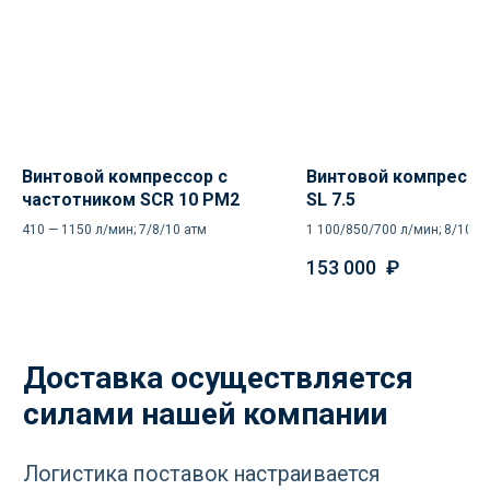
Ваше имя
+7
Винтовой компрессор с
Винтовой компрессо
Отправить
частотником SCR 10 PM2
SL 7.5
410 — 1150 л/мин; 7/8/10 атм
1 100/850/700 л/мин; 8/10/1
Нажимая кнопку «Отправить», вы
соглашаетесь
с политикой
153 000
₽
конфиденциальности
РАЗДЕЛЫ
Компрессоры