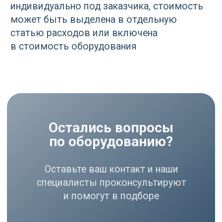
Осушители
Фильтры
Политика
Холодильники
конфиденциальности
МЕНЮ
РЕКВИЗИТЫ
О нас
ООО ВЕДА РУС ПМПО ГА
Акции
ОГРН: 1206300030793
Популярное
ИНН: 6324111209
Контакты
Юр. адрес: 445020,
Самарская область, г.
Тольятти, ул.
Ушакова, д. 48,
Made by
помещение №1002
WisdomDesign