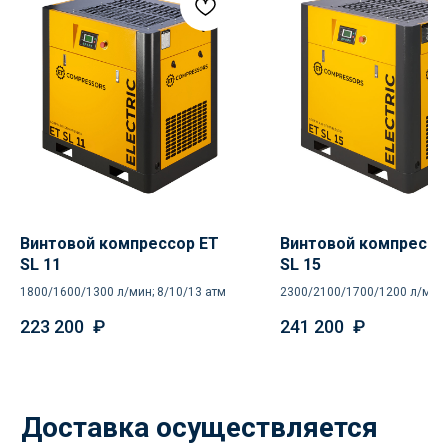
специалисты проконсультируют
и помогут в подборе
Ваше имя
+7
Отправить
Винтовой компрессор ET
Винтовой компрессо
SL 11
SL 15
Нажимая кнопку «Отправить», вы
соглашаетесь
с политикой
1800/1600/1300 л/мин; 8/10/13 атм
2300/2100/1700/1200 л/мин;
конфиденциальности
8/10/13/16 атм
223 200
₽
241 200
₽