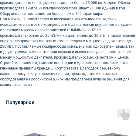
производственных площадок составляет более 75 000 кв. метров. Объем
производства винтовых компрессоров превышает 21 000 единиц в год.
Оборудование поставляется более, чем в 100 стран мира.
Под маркой ET-Compressors выпускаются как стационарные, так и
передвижные винтовые компрессоры с двигателями внутреннего сгорания
от ведущих мировых производителей CUMMINS и ISUZU с
Доставка осуществляется
производительностью до 36 м3/мин и давлением до 30 атм, а также полный
силами нашей компании
спектр электрических винтовых компрессоров с мощностью двигателя до
250 кВт. Поставляемые компрессоры оснащены как одноступенчатыми, так
и двухступенчатыми винтовыми парами и имеют наилучшее соотношение
Логистика поставок настраивается
между мощностью двигателя, производительностью, качеством и ценой.
индивидуально под заказчика, стоимость
Строгий менеджмент, смелые инновации и удовлетворенность клиентов -
может быть выделена в отдельную
ключевые принципы бренда ET-Compressors. Благодаря серьезному
статью расходов или включена
накопленному опыту в проектировании, производстве и поставках
в стоимость оборудования
оборудования на российский рынок мы предлагаем лучшие решения для
наших заказчиков.
Популярное
Остались вопросы
по оборудованию?
Оставьте ваш контакт и наши