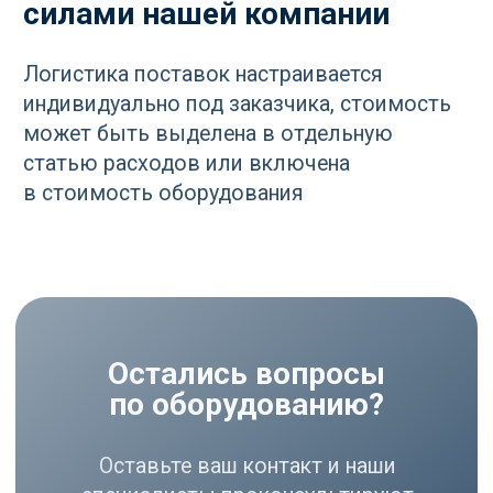
РАЗДЕЛЫ
Компрессоры
Осушители
Фильтры
Политика
Холодильники
конфиденциальности
МЕНЮ
РЕКВИЗИТЫ
О нас
ООО ВЕДА РУС ПМПО ГА
Акции
ОГРН: 1206300030793
Популярное
ИНН: 6324111209
Контакты
Юр. адрес: 445020,
Самарская область, г.
Тольятти, ул.
Ушакова, д. 48,
Made by
помещение №1002
WisdomDesign