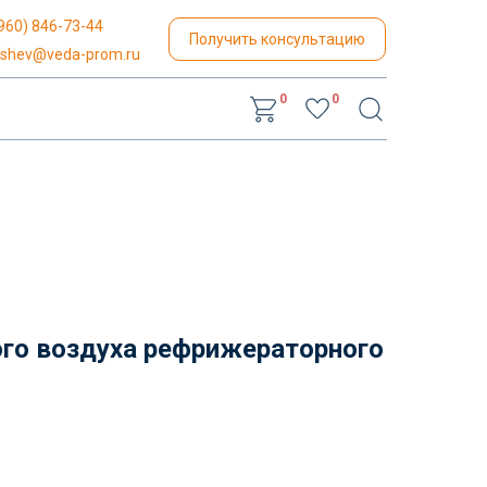
960) 846-73-44
Получить консультацию
yshev@veda-prom.ru
0
0
го воздуха рефрижераторного