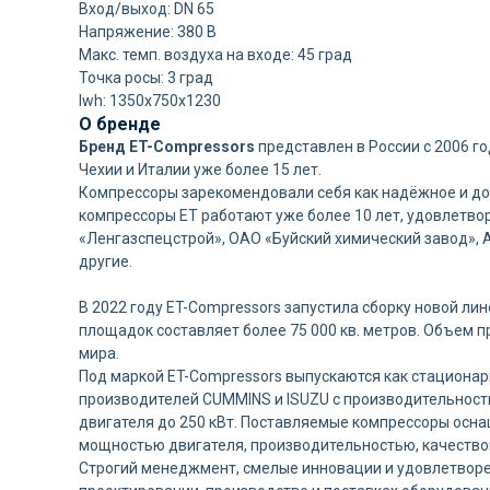
Вход/выход: DN 65
Напряжение: 380 В
Макс. темп. воздуха на входе: 45 град
Точка росы: 3 град
lwh: 1350x750x1230
О бренде
Бренд ET-Compressors
представлен в России с 2006 г
Чехии и Италии уже более 15 лет.
Компрессоры зарекомендовали себя как надёжное и дол
компрессоры ET работают уже более 10 лет, удовлетво
«Ленгазспецстрой», ОАО «Буйский химический завод»,
другие.
В 2022 году ET-Compressors запустила сборку новой л
площадок составляет более 75 000 кв. метров. Объем п
мира.
Под маркой ET-Compressors выпускаются как стационар
производителей CUMMINS и ISUZU с производительность
двигателя до 250 кВт. Поставляемые компрессоры осн
мощностью двигателя, производительностью, качество
Строгий менеджмент, смелые инновации и удовлетворе