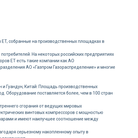
ы ET, собранные на производственных площадках в
 потребителей. На некоторых российских предприятиях
оров ET есть такие компании как АО
дразделения АО «Газпром Газораспределение» и многие
н и Гуандун, Китай. Площадь производственных
д. Оборудование поставляется более, чем в 100 стран
утреннего сгорания от ведущих мировых
лектрических винтовых компрессоров с мощностью
 парами и имеют наилучшее соотношение между
агодаря серьезному накопленному опыту в