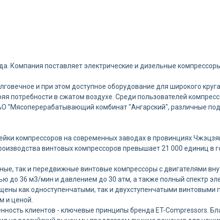
ода. Компания поставляет электрические и дизельные компрессор
говечное и при этом доступное оборудование для широкого круга
ряя потребности в сжатом воздухе. Среди пользователей компресс
 АО "Мясоперерабатывающий комбинат "Ангарский", различные по
инейки компрессоров на современных заводах в провинциях Чжэцзя
роизводства винтовых компрессоров превышает 21 000 единиц в го
ные, так и передвижные винтовые компрессоры с двигателями вн
ю до 36 м3/мин и давлением до 30 атм, а также полный спектр э
ащены как одноступенчатыми, так и двухступенчатыми винтовыми
м и ценой.
нность клиентов - ключевые принципы бренда ET-Compressors. Бл