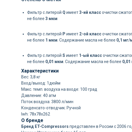
Фильтр с литерой
Q
имеет
3-ий класс
очистки сжатог
не более
3 мкм
Фильтр с литерой
P
имеет
2-ой класс
очистки сжатог
не более
1 мкм
.
Содержание масла не более
0,1 мг/
Фильтр с литерой
S
имеет
1-ый класс
очистки сжатог
не более
0,01 мкм
.
Содержание масла не более
0,01
Характеристики
Вес: 3,8 кг
Вход/выход: 1дюйм
Макс. темп. воздуха на входе: 100 град
Давление: 40 атм
Поток воздуха: 3800 л/мин
Конденсато-отводчик: Ручной
lwh: 78x78x262
О бренде
Бренд ET-Compressors
представлен в России с 2006 г