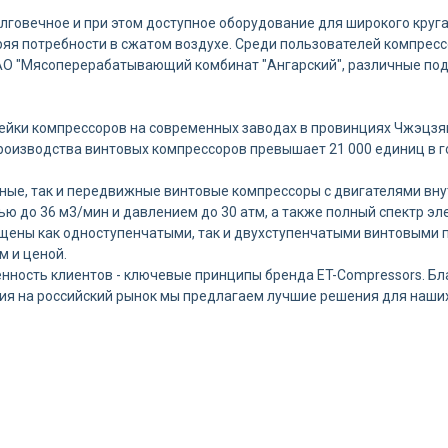
говечное и при этом доступное оборудование для широкого круга
ряя потребности в сжатом воздухе. Среди пользователей компресс
 АО "Мясоперерабатывающий комбинат "Ангарский", различные по
инейки компрессоров на современных заводах в провинциях Чжэцзя
роизводства винтовых компрессоров превышает 21 000 единиц в го
ные, так и передвижные винтовые компрессоры с двигателями вн
ю до 36 м3/мин и давлением до 30 атм, а также полный спектр э
ащены как одноступенчатыми, так и двухступенчатыми винтовыми
м и ценой.
нность клиентов - ключевые принципы бренда ET-Compressors. Бл
ия на российский рынок мы предлагаем лучшие решения для наших