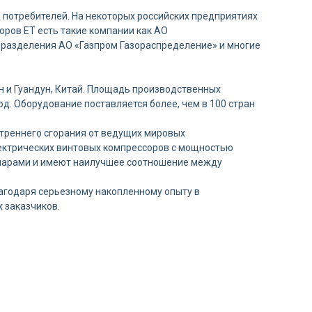
 потребителей. На некоторых российских предприятиях
оров ET есть такие компании как АО
дразделения АО «Газпром Газораспределение» и многие
н и Гуандун, Китай. Площадь производственных
д. Оборудование поставляется более, чем в 100 стран
утреннего сгорания от ведущих мировых
лектрических винтовых компрессоров с мощностью
 парами и имеют наилучшее соотношение между
агодаря серьезному накопленному опыту в
 заказчиков.