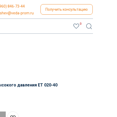
960) 846-73-44
Получить консультацию
yshev@veda-prom.ru
0
сокого давления ET 020-40