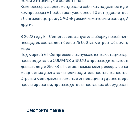
Чехии и Италии уже более 15 лет.
Компрессоры зарекомендовали себя как надёжное и дол
компрессоры ET работают уже более 10 лет, удовлетво
«Ленгазспецстрой», ОАО «Буйский химический завод»,
другие.
В 2022 году ET-Compressors запустила сборку новой л
площадок составляет более 75 000 кв. метров. Объем п
мира.
Под маркой ET-Compressors выпускаются как стационар
производителей CUMMINS и ISUZU с производительность
двигателя до 250 кВт. Поставляемые компрессоры осн
мощностью двигателя, производительностью, качество
Строгий менеджмент, смелые инновации и удовлетворе
проектировании, производстве и поставках оборудован
Смотрите также