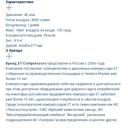
Характеристики
Давление: 40 атм
Поток воздуха: 4900 л/мин
Вход/выход: 1дюйм
Макс. темп. воздуха на входе: 100 град
Конденсато-отводчик: Ручной
Вес: 4,9 кг
ДxШxВ: 83x83x277 мм
О бренде
Бренд ET-Compressors
представлен в России с 2006 года.
Компания поставляет электрические и дизельные компрессоры ET,
собранные на производственных площадках в Чехии и Италии уже
более 15 лет.
Компрессоры зарекомендовали себя как надёжное и долговечное и
при этом доступное оборудование для широкого круга потребителей.
На некоторых российских предприятиях компрессоры ET работают
уже более 10 лет, удовлетворяя потребности в сжатом воздухе.
Среди пользователей компрессоров ET есть такие компании как АО
«Ленгазспецстрой», ОАО «Буйский химический завод», АО
"Мясоперерабатывающий комбинат "Ангарский", различные
подразделения АО «Газпром Газораспределение» и многие другие.