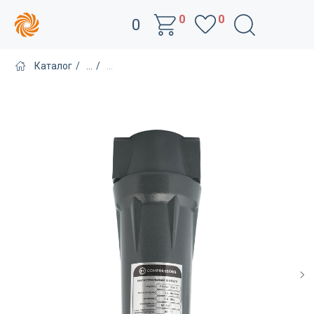
0
0
0
Каталог
/
...
/
...