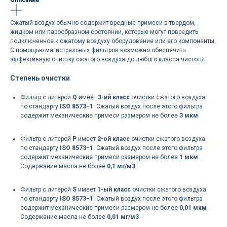
Описание
Сжатый воздух обычно содержит вредные примеси в твердом,
жидком или парообразном состоянии, которые могут повредить
подключенное к сжатому воздуху оборудование или его компоненты.
С помощью магистральных фильтров возможно обеспечить
эффективную очистку сжатого воздуха до любого класса чистоты
Степень очистки
Фильтр с литерой
Q
имеет
3-ий класс
очистки сжатого воздуха
по стандарту
ISO 8573−1
. Сжатый воздух после этого фильтра
содержит механические примеси размером не более
3 мкм
Фильтр с литерой
P
имеет
2-ой класс
очистки сжатого воздуха
по стандарту
ISO 8573−1
.
Сжатый воздух после этого фильтра
содержит механические примеси размером не более
1 мкм
.
Содержание масла не более
0,1 мг/м3
Фильтр с литерой
S
имеет
1-ый класс
очистки сжатого воздуха
по стандарту
ISO 8573−1
. Сжатый воздух после этого фильтра
содержит механические примеси размером не более
0,01 мкм
.
Содержание масла не более
0,01 мг/м3