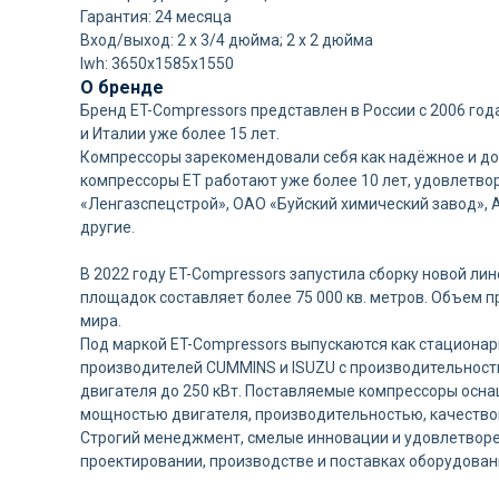
Гарантия: 24 месяца
Вход/выход: 2 х 3/4 дюйма; 2 х 2 дюйма
lwh: 3650x1585x1550
О бренде
Бренд ET-Compressors представлен в России с 2006 го
и Италии уже более 15 лет.
Компрессоры зарекомендовали себя как надёжное и дол
компрессоры ET работают уже более 10 лет, удовлетво
«Ленгазспецстрой», ОАО «Буйский химический завод»,
другие.
В 2022 году ET-Compressors запустила сборку новой л
площадок составляет более 75 000 кв. метров. Объем п
мира.
Под маркой ET-Compressors выпускаются как стационар
производителей CUMMINS и ISUZU с производительность
двигателя до 250 кВт. Поставляемые компрессоры осн
мощностью двигателя, производительностью, качество
Строгий менеджмент, смелые инновации и удовлетворе
проектировании, производстве и поставках оборудован