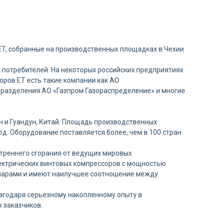
ET, собранные на производственных площадках в Чехии
 потребителей. На некоторых российских предприятиях
оров ET есть такие компании как АО
дразделения АО «Газпром Газораспределение» и многие
н и Гуандун, Китай. Площадь производственных
д. Оборудование поставляется более, чем в 100 стран
утреннего сгорания от ведущих мировых
лектрических винтовых компрессоров с мощностью
 парами и имеют наилучшее соотношение между
агодаря серьезному накопленному опыту в
 заказчиков.