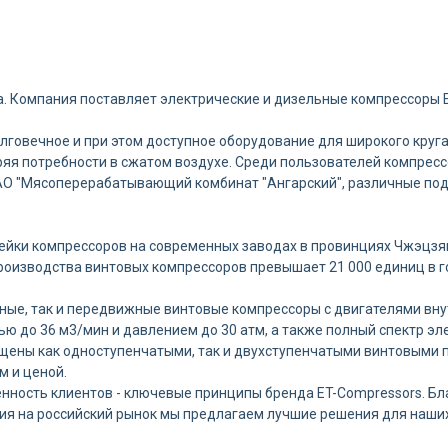
да. Компания поставляет электрические и дизельные компрессоры 
говечное и при этом доступное оборудование для широкого круга
ряя потребности в сжатом воздухе. Среди пользователей компресс
 АО "Мясоперерабатывающий комбинат "Ангарский", различные по
инейки компрессоров на современных заводах в провинциях Чжэцзя
роизводства винтовых компрессоров превышает 21 000 единиц в го
ные, так и передвижные винтовые компрессоры с двигателями вн
ю до 36 м3/мин и давлением до 30 атм, а также полный спектр э
ащены как одноступенчатыми, так и двухступенчатыми винтовыми
м и ценой.
нность клиентов - ключевые принципы бренда ET-Compressors. Бл
ия на российский рынок мы предлагаем лучшие решения для наших