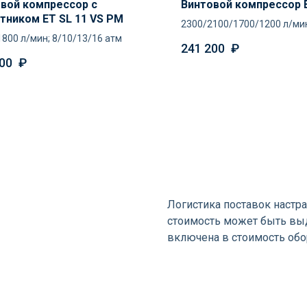
вой компрессор с
Винтовой компрессор E
тником ET SL 11 VS PM
2300/2100/1700/1200 л/ми
1800 л/мин; 8/10/13/16 атм
8/10/13/16 атм
241 200
₽
00
₽
я
Логистика поставок настра
стоимость может быть выд
включена в стоимость об