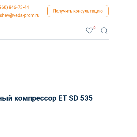
960) 846-73-44
Получить консультацию
yshev@veda-prom.ru
0
ный компрессор ET SD 535