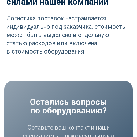
Контакты
Юр. адрес: 445020,
Самарская область, г.
Тольятти, ул.
Ушакова, д. 48,
Made by
помещение №1002
WisdomDesign