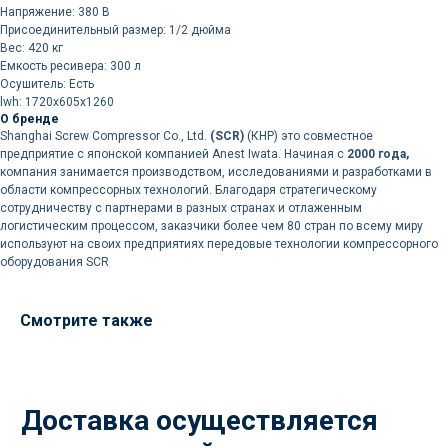
Напряжение: 380 В
Нажимая кнопку «Отправить», вы
соглашаетесь
с политикой
Присоединительный размер: 1/2 дюйма
конфиденциальности
Вес: 420 кг
Емкость ресивера: 300 л
Осушитель: Есть
lwh: 1720x605x1260
О бренде
Shanghai Screw Compressor Co., Ltd.
(SCR)
(КНР) это совместное
предприятие с японской компанией Anest Iwata. Начиная с
2000 года,
компания занимается производством, исследованиями и разработками в
области компрессорных технологий. Благодаря стратегическому
РАЗДЕЛЫ
сотрудничеству с партнерами в разных странах и отлаженным
логистическим процессом, заказчики более чем 80 стран по всему миру
Компрессоры
используют на своих предприятиях передовые технологии компрессорного
Осушители
оборудования SCR
Фильтры
Политика
Холодильники
конфиденциальности
Смотрите также
МЕНЮ
РЕКВИЗИТЫ
О нас
ООО ВЕДА РУС ПМПО ГА
Акции
ОГРН: 1206300030793
Популярное
ИНН: 6324111209