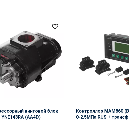
ессорный винтовой блок
Контроллер MAM860 (B)
 YNE143RA (AA4D)
0-2.5МПа RUS + транс
40А и 40А в комплекте