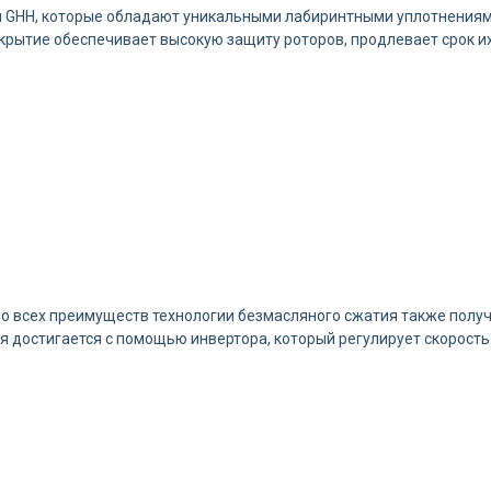
и GHH, которые обладают уникальными лабиринтными уплотнения
рытие обеспечивает высокую защиту роторов, продлевает срок их
о всех преимуществ технологии безмасляного сжатия также полу
 достигается с помощью инвертора, который регулирует скорость