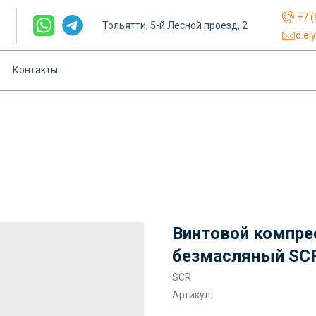
+7 (
е
Тольятти, 5-й Лесной проезд, 2
d.el
Контакты
Винтовой компре
безмасляный SC
SCR
Артикул: