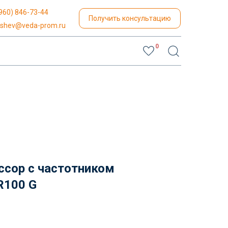
960) 846-73-44
Получить консультацию
yshev@veda-prom.ru
0
ссор с частотником
R100 G