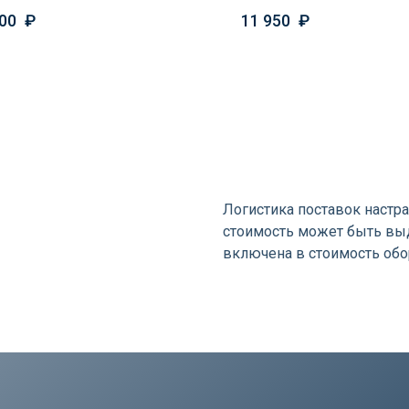
00
₽
11 950
₽
я
Логистика поставок настра
стоимость может быть выд
включена в стоимость об