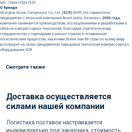
lwh: 1300x1030x1520
Ваше имя
О бренде
Shanghai Screw Compressor Co., Ltd.
(SCR)
(КНР) это совместное
предприятие с японской компанией Anest Iwata. Начиная с
2000 года,
компания занимается производством, исследованиями и разработками в
+7
области компрессорных технологий. Благодаря стратегическому
сотрудничеству с партнерами в разных странах и отлаженным
логистическим процессом, заказчики более чем 80 стран по всему миру
используют на своих предприятиях передовые технологии компрессорного
Отправить
оборудования SCR
Нажимая кнопку «Отправить», вы
соглашаетесь
с политикой
Смотрите также
конфиденциальности
РАЗДЕЛЫ
Компрессоры
Осушители