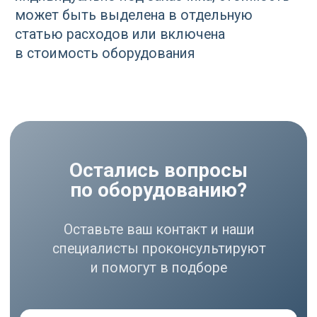
Фильтры
Политика
Холодильники
конфиденциальности
МЕНЮ
РЕКВИЗИТЫ
О нас
ООО ВЕДА РУС ПМПО ГА
Акции
ОГРН: 1206300030793
Популярное
ИНН: 6324111209
Контакты
Юр. адрес: 445020,
Самарская область, г.
Тольятти, ул.
Ушакова, д. 48,
Made by
помещение №1002
WisdomDesign