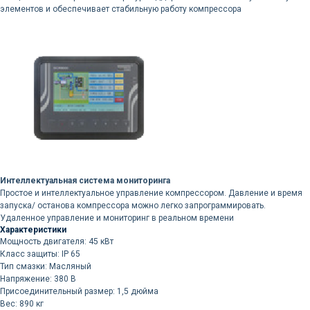
элементов и обеспечивает стабильную работу компрессора
Доставка осуществляется
силами нашей компании
Логистика поставок настраивается
индивидуально под заказчика, стоимость
может быть выделена в отдельную
статью расходов или включена
в стоимость оборудования
Интеллектуальная система мониторинга
Простое и интеллектуальное управление компрессором. Давление и время
Остались вопросы
запуска/ останова компрессора можно легко запрограммировать.
по оборудованию?
Удаленное управление и мониторинг в реальном времени
Характеристики
Мощность двигателя: 45 кВт
Оставьте ваш контакт и наши
Класс защиты: IP 65
специалисты проконсультируют
Тип смазки: Масляный
и помогут в подборе
Напряжение: 380 В
Присоединительный размер: 1,5 дюйма
Вес: 890 кг