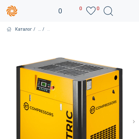
0
0
0
Каталог
/
...
/
...