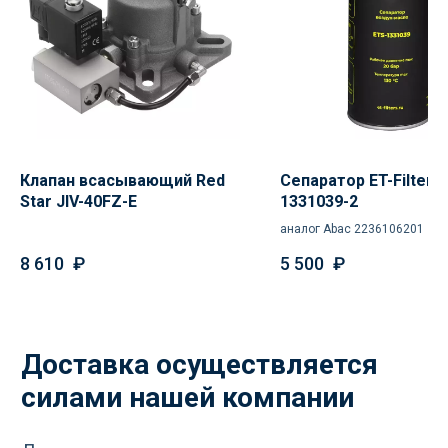
Холодильники
конфиденциальности
МЕНЮ
РЕКВИЗИТЫ
О нас
ООО ВЕДА РУС ПМПО ГА
Акции
ОГРН: 1206300030793
Популярное
ИНН: 6324111209
Контакты
Юр. адрес: 445020,
Клапан всасывающий Red
Сепаратор ET-Filters
Самарская область, г.
Star JIV-40FZ-E
1331039-2
Тольятти, ул.
аналог Abac 2236106201
Ушакова, д. 48,
Made by
помещение №1002
WisdomDesign
8 610
₽
5 500
₽