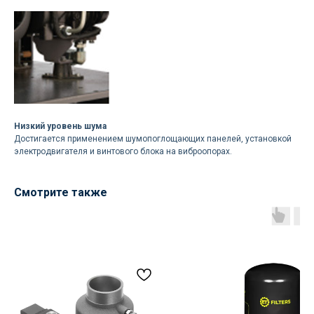
+7
Отправить
Нажимая кнопку «Отправить», вы
Низкий уровень шума
соглашаетесь
с политикой
конфиденциальности
Достигается применением шумопоглощающих панелей, установкой
электродвигателя и винтового блока на виброопорах.
Смотрите также
РАЗДЕЛЫ
Компрессоры
Осушители
Фильтры
Политика