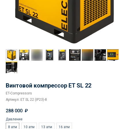
Винтовой компрессор ET SL 22
ET-Compressors
Артикул:
ET SL 22 (IP23)-8
288 000
₽
Давление
8 атм
10 атм
13 атм
16 атм