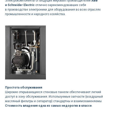
Доставка осуществляется
Электрокомпоненты от ведущих мировых производителей
ABB
и Schneider Electric
отлично зарекомендовавших себя
силами нашей компании
в производстве электроники для оборудования во всех отраслях
промышленности и народного хозяйства.
Логистика поставок настраивается
индивидуально под заказчика, стоимость
может быть выделена в отдельную
статью расходов или включена
в стоимость оборудования
Остались вопросы
по оборудованию?
Оставьте ваш контакт и наши
специалисты проконсультируют
Простота обслуживания
и помогут в подборе
Широкие открывающиеся стеновые панели обеспечивают легкий
доступ в зону обслуживания. Используемые запчасти (воздушный
масляный фильтры и сепаратор) стандартны и взаимозаменяемы
Стоимость владения одна из самых недорогих в классе
.
Ваше имя