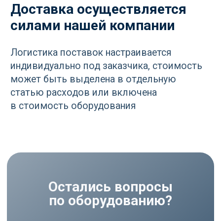
РАЗДЕЛЫ
Компрессоры
Осушители
Фильтры
Политика
Холодильники
конфиденциальности
МЕНЮ
РЕКВИЗИТЫ
О нас
ООО ВЕДА РУС ПМПО ГА
Акции
ОГРН: 1206300030793
Популярное
ИНН: 6324111209
Контакты
Юр. адрес: 445020,
Самарская область, г.
Тольятти, ул.
Ушакова, д. 48,
Made by
помещение №1002
WisdomDesign