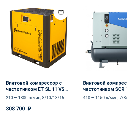
Оставьте ваш контакт и наши
специалисты проконсультируют
и помогут в подборе
Ваше имя
+7
Отправить
Винтовой компрессор с
Винтовой компрессо
частотником ET SL 11 VS
частотником SCR 10
Нажимая кнопку «Отправить», вы
соглашаетесь
с политикой
PM
210 — 1800 л/мин; 8/10/13/16
410 — 1150 л/мин; 7/8/10
конфиденциальности
атм
308 700
₽