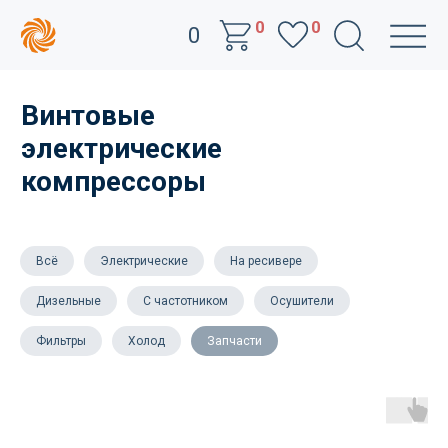
0
0
0
Винтовые
электрические
компрессоры
Всё
Электрические
На ресивере
Дизельные
С частотником
Осушители
Фильтры
Холод
Запчасти