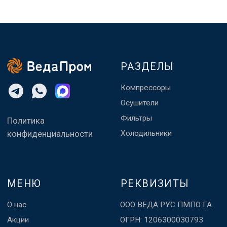
МЕНЮ
РЕКВИЗИТЫ
О нас
ООО ВЕДА РУС ПМПО ГА
Акции
ОГРН: 1206300030793
Популярное
ИНН: 6324111209
Контакты
Юр. адрес: 445020,
Самарская область, г.
Тольятти, ул.
Ушакова, д. 48,
помещение №1002
Made by
WisdomDesign