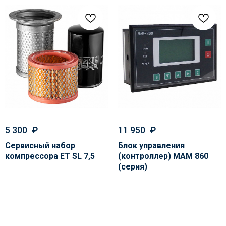
5 300
₽
11 950
₽
РАЗДЕЛЫ
Сервиcный набор
Блок управления
компрессора ET SL 7,5
(контроллер) MAM 860
Компрессоры
(серия)
Осушители
Фильтры
Политика
Холодильники
конфиденциальности