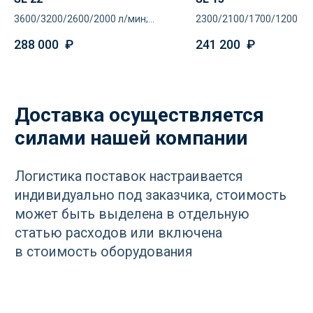
3600/3200/2600/2000 л/мин;
2300/2100/1700/1200 л/
8/10/13/16 атм
8/10/13/16 атм
288 000
₽
241 200
₽
РАЗДЕЛЫ
Компрессоры
Осушители
Фильтры
Политика
Холодильники
конфиденциальности
МЕНЮ
РЕКВИЗИТЫ
О нас
ООО ВЕДА РУС ПМПО ГА
Акции
ОГРН: 1206300030793
Популярное
ИНН: 6324111209
Контакты
Юр. адрес: 445020,
Самарская область, г.