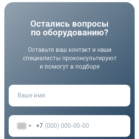
Тольятти, ул.
Ушакова, д. 48,
Made by
помещение №1002
WisdomDesign