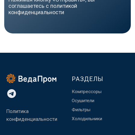
Made by
помещение №1002
WisdomDesign