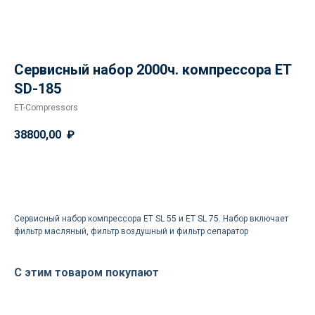
Сервисный набор 2000ч. компрессора ET
SD-185
ET-Compressors
38800,00
₽
Доставка осуществляется
силами нашей компании
Заказать
Логистика поставок настраивается
индивидуально под заказчика, стоимость
Сервиcный набор компрессора ET SL 55 и ET SL 75. Набор включает
может быть выделена в отдельную
фильтр масляный, фильтр воздушный и фильтр сепаратор
статью расходов или включена
в стоимость оборудования
С этим товаром покупают