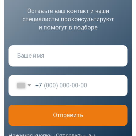
РАЗДЕЛЫ
Компрессоры
Осушители
Фильтры
Политика
Холодильники
конфиденциальности
МЕНЮ
РЕКВИЗИТЫ
О нас
ООО ВЕДА РУС ПМПО ГА
Акции
ОГРН: 1206300030793
Популярное
ИНН: 6324111209
Контакты
Юр. адрес: 445020,
Самарская область, г.
Тольятти, ул.
Ушакова, д. 48,