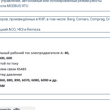
 управление, автономный или сблокированный режим работы.
кола MODBUS RTU.
 произведённых в КНР, в том числе: Berg, Comaro, Comprag, CrossAi
цкий АСО, ЧКЗ и Remeza.