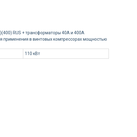
)(400) RUS + трансформаторы 40А и 400А
ля применения в винтовых компрессорах мощностью
110 кВт