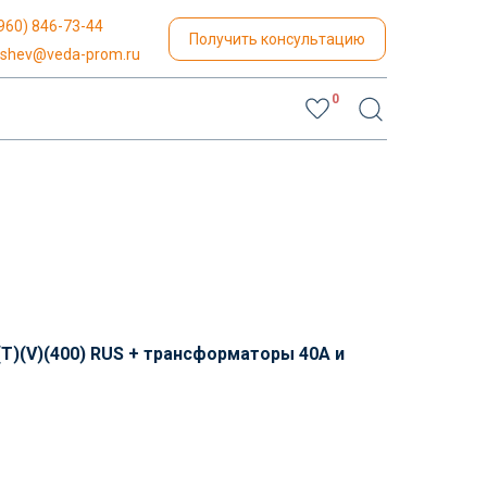
960) 846-73-44
Получить консультацию
yshev@veda-prom.ru
0
Т)(V)(400) RUS + трансформаторы 40А и