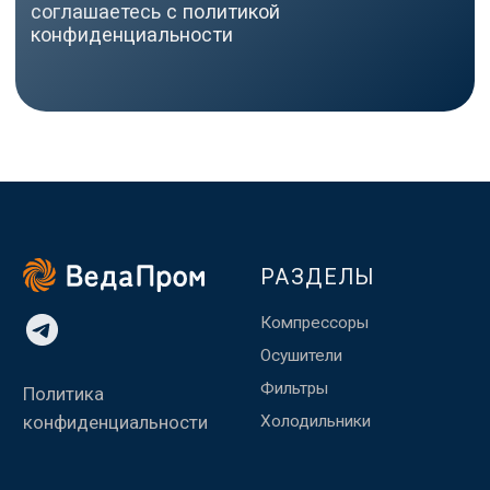
помещение №1002
WisdomDesign