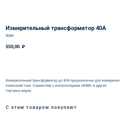
Измерительный трансформатор 40А
MAM
550,00
₽
Доставка осуществляется
Заказать
силами нашей компании
Логистика поставок настраивается
Измерительный трансформатор до 40А предназначен для измерения
индивидуально под заказчика, стоимость
показаний тока. Совместим с контроллерами «MAM» и других
может быть выделена в отдельную
торговых марок.
статью расходов или включена
в стоимость оборудования
С этим товаром покупают