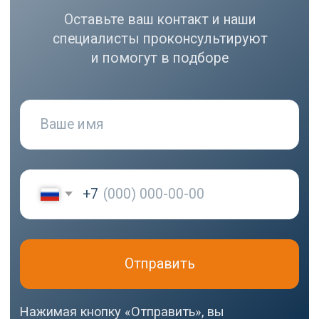
РАЗДЕЛЫ
Компрессоры
Осушители
Фильтры
Политика
Холодильники
конфиденциальности
МЕНЮ
РЕКВИЗИТЫ
О нас
ООО ВЕДА РУС ПМПО ГА
Акции
ОГРН: 1206300030793
Популярное
ИНН: 6324111209
Контакты
Юр. адрес: 445020,
Самарская область, г.
Тольятти, ул.
Ушакова, д. 48,
Made by