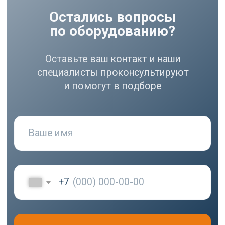
РАЗДЕЛЫ
Компрессоры
Осушители
Фильтры
Политика
Холодильники
конфиденциальности
МЕНЮ
РЕКВИЗИТЫ
О нас
ООО ВЕДА РУС ПМПО ГА
Акции
ОГРН: 1206300030793
Популярное
ИНН: 6324111209
Контакты
Юр. адрес: 445020,
Самарская область, г.
Тольятти, ул.
Ушакова, д. 48,
Made by
помещение №1002
WisdomDesign