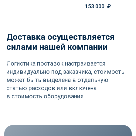
8/10/13 атм
153 000
₽
Оставьте ваш контакт и наши
специалисты проконсультируют
и помогут в подборе
Ваше имя
+7
Отправить
Нажимая кнопку «Отправить», вы
соглашаетесь
с политикой
конфиденциальности