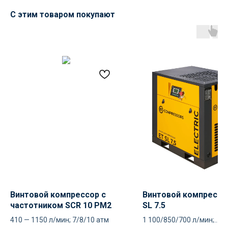
С этим товаром покупают
Доставка осуществляется
силами нашей компании
Логистика поставок настраивается
индивидуально под заказчика, стоимость
может быть выделена в отдельную
статью расходов или включена
в стоимость оборудования
Винтовой компрессор с
Винтовой компрессо
частотником SCR 10 PM2
SL 7.5
Остались вопросы
по оборудованию?
410 — 1150 л/мин; 7/8/10 атм
1 100/850/700 л/мин;