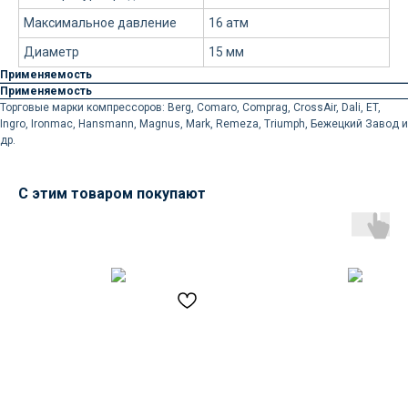
Максимальное давление
16 атм
Диаметр
15 мм
Применяемость
Применяемость
Торговые марки компрессоров: Berg, Comaro, Comprag, CrossAir, Dali, ET,
Ingro, Ironmac, Hansmann, Magnus, Mark, Remeza, Triumph, Бежецкий Завод и
др.
С этим товаром покупают
Доставка осуществляется
силами нашей компании
Логистика поставок настраивается
индивидуально под заказчика, стоимость
может быть выделена в отдельную
статью расходов или включена
в стоимость оборудования