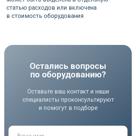
соглашаетесь
с политикой
конфиденциальности
РАЗДЕЛЫ
Компрессоры
Осушители
Фильтры
Политика
Холодильники
конфиденциальности
МЕНЮ
РЕКВИЗИТЫ
О нас
ООО ВЕДА РУС ПМПО ГА
Акции
ОГРН: 1206300030793
Популярное
ИНН: 6324111209
Контакты
Юр. адрес: 445020,