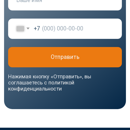
Самарская область, г.
Тольятти, ул.
Ушакова, д. 48,
Made by
помещение №1002
WisdomDesign