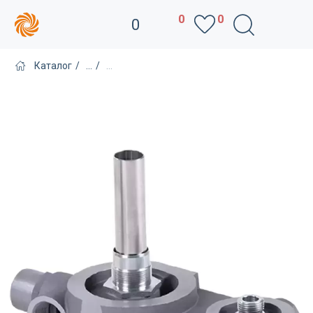
0
0
0
Каталог
/
...
/
...