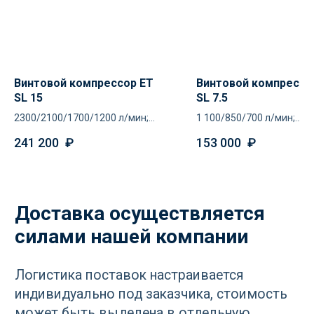
Остались вопросы
по оборудованию?
Винтовой компрессор ET
Винтовой компрессо
SL 15
SL 7.5
Оставьте ваш контакт и наши
2300/2100/1700/1200 л/мин;
1 100/850/700 л/мин;
специалисты проконсультируют
8/10/13/16 атм
8/10/13 атм
и помогут в подборе
241 200
₽
153 000
₽
Ваше имя
+7
Отправить
Нажимая кнопку «Отправить», вы