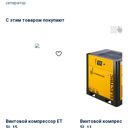
сепаратор
С этим товаром покупают
Доставка осуществляется
силами нашей компании
Логистика поставок настраивается
индивидуально под заказчика, стоимость
может быть выделена в отдельную
статью расходов или включена
в стоимость оборудования
Винтовой компрессор ET
Винтовой компрессо
Остались вопросы
SL 15
SL 11