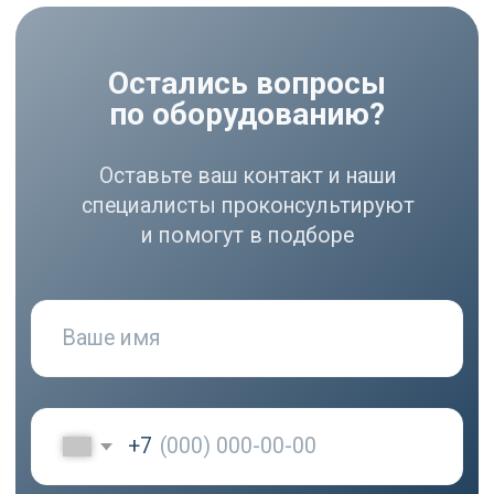
РАЗДЕЛЫ
Компрессоры
Осушители
Фильтры
Политика
Холодильники
конфиденциальности
МЕНЮ
РЕКВИЗИТЫ
О нас
ООО ВЕДА РУС ПМПО ГА
Акции
ОГРН: 1206300030793
Популярное
ИНН: 6324111209
Контакты
Юр. адрес: 445020,
Самарская область, г.
Тольятти, ул.
Ушакова, д. 48,
Made by
помещение №1002
WisdomDesign