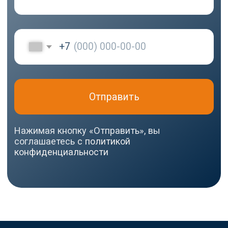
Самарская область, г.
Тольятти, ул.
Ушакова, д. 48,
Made by
помещение №1002
WisdomDesign