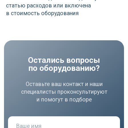
соглашаетесь
с политикой
конфиденциальности
РАЗДЕЛЫ
Компрессоры
Осушители
Фильтры
Политика
Холодильники
конфиденциальности
МЕНЮ
РЕКВИЗИТЫ
О нас
ООО ВЕДА РУС ПМПО ГА
Акции
ОГРН: 1206300030793
Популярное
ИНН: 6324111209
Контакты
Юр. адрес: 445020,