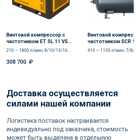
Остались вопросы
по оборудованию?
Винтовой компрессор с
Винтовой компрессо
частотником ET SL 11 VS
частотником SCR 10
Оставьте ваш контакт и наши
PM
210 — 1800 л/мин; 8/10/13/16
410 — 1150 л/мин; 7/8/10
специалисты проконсультируют
атм
и помогут в подборе
308 700
₽
Ваше имя
+7
Отправить
Нажимая кнопку «Отправить», вы