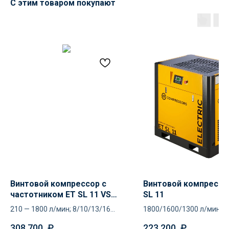
Доставка осуществляется
С этим товаром покупают
силами нашей компании
Логистика поставок настраивается
индивидуально под заказчика, стоимость
может быть выделена в отдельную
статью расходов или включена
в стоимость оборудования
Остались вопросы
по оборудованию?
Оставьте ваш контакт и наши
специалисты проконсультируют
Винтовой компрессор с
Винтовой компрессо
и помогут в подборе
частотником ET SL 11 VS
SL 11
PM
210 — 1800 л/мин; 8/10/13/16
1800/1600/1300 л/мин;
Ваше имя
атм
8/10/13 атм
308 700
₽
223 200
₽