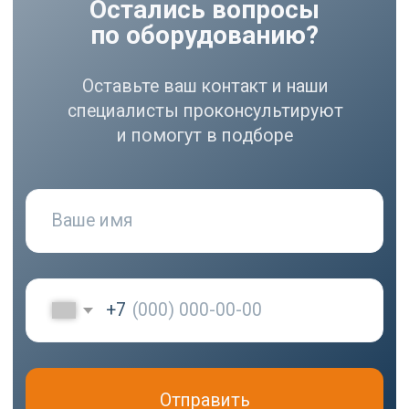
Холодильники
конфиденциальности
МЕНЮ
РЕКВИЗИТЫ
О нас
ООО ВЕДА РУС ПМПО ГА
Акции
ОГРН: 1206300030793
Популярное
ИНН: 6324111209
Контакты
Юр. адрес: 445020,
Самарская область, г.
Тольятти, ул.
Ушакова, д. 48,
Made by
помещение №1002
WisdomDesign