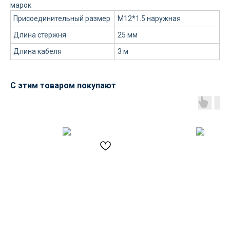
марок
Присоединительный размер
M12*1.5 наружная
Длина стержня
25 мм
Длина кабеля
3 м
С этим товаром покупают
Доставка осуществляется
силами нашей компании
Логистика поставок настраивается
индивидуально под заказчика, стоимость
может быть выделена в отдельную
статью расходов или включена
в стоимость оборудования