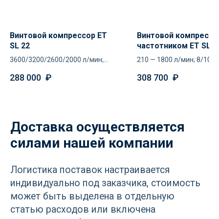
Остались вопросы
Винтовой компрессор ET
Винтовой компрессо
по оборудованию?
SL 22
частотником ET SL 1
PM
Оставьте ваш контакт и наши
3600/3200/2600/2000 л/мин;
210 — 1800 л/мин; 8/10/1
специалисты проконсультируют
8/10/13/16 атм
атм
288 000
₽
308 700
₽
и помогут в подборе
Ваше имя
+7
Отправить
Нажимая кнопку «Отправить», вы
соглашаетесь
с политикой
конфиденциальности