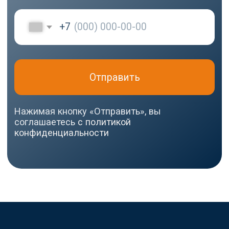
Тольятти, ул.
Ушакова, д. 48,
Made by
помещение №1002
WisdomDesign