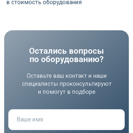
РАЗДЕЛЫ
Компрессоры
Осушители
Фильтры
Политика
Холодильники
конфиденциальности
МЕНЮ
РЕКВИЗИТЫ
О нас
ООО ВЕДА РУС ПМПО ГА
Акции
ОГРН: 1206300030793
Популярное
ИНН: 6324111209
Контакты
Юр. адрес: 445020,
Самарская область, г.