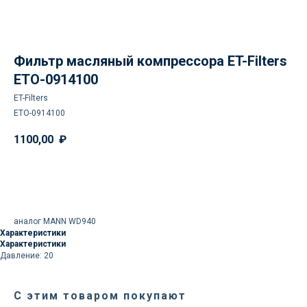
Фильтр масляный компрессора ET-Filters
ETO-0914100
ET-Filters
ETO-0914100
1100,00
₽
Доставка осуществляется
Заказать
силами нашей компании
Логистика поставок настраивается
аналог MANN WD940
индивидуально под заказчика, стоимость
Характеристики
может быть выделена в отдельную
Характеристики
статью расходов или включена
Давление: 20
в стоимость оборудования
С этим товаром покупают