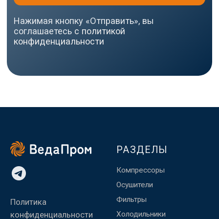
Тольятти, ул.
Ушакова, д. 48,
Made by
помещение №1002
WisdomDesign