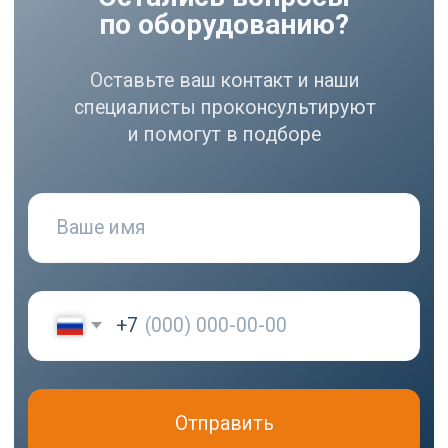
РАЗДЕЛЫ
Компрессоры
Осушители
Фильтры
Политика
Холодильники
конфиденциальности
МЕНЮ
РЕКВИЗИТЫ
О нас
ООО ВЕДА РУС ПМПО ГА
Акции
ОГРН: 1206300030793
Популярное
ИНН: 6324111209
Контакты
Юр. адрес: 445020,
Самарская область, г.