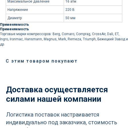
Максимальное давление
16 атм
Логистика поставок настраивается
Напряжение
220 В
индивидуально под заказчика, стоимость
Диаметр
50 мм
может быть выделена в отдельную
Применяемость
статью расходов или включена
Применяемость
в стоимость оборудования
Торговые марки компрессоров: Berg, Comaro, Comprag, CrossAir, Dali, ET,
Ingro, Ironmac, Hansmann, Magnus, Mark, Remeza, Triumph, Бежецкий Завод и
др.
С этим товаром покупают
Остались вопросы
по оборудованию?
Оставьте ваш контакт и наши
специалисты проконсультируют
и помогут в подборе
Ваше имя