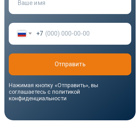
МЕНЮ
РЕКВИЗИТЫ
О нас
ООО ВЕДА РУС ПМПО ГА
Акции
ОГРН: 1206300030793
Популярное
ИНН: 6324111209
Контакты
Юр. адрес: 445020,
Самарская область, г.
Тольятти, ул.
Ушакова, д. 48,
Made by
помещение №1002
WisdomDesign