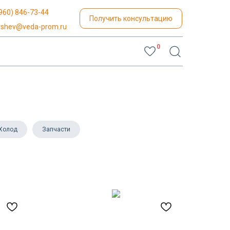
960) 846-73-44
Получить консультацию
lyshev@veda-prom.ru
0
Холод
Запчасти