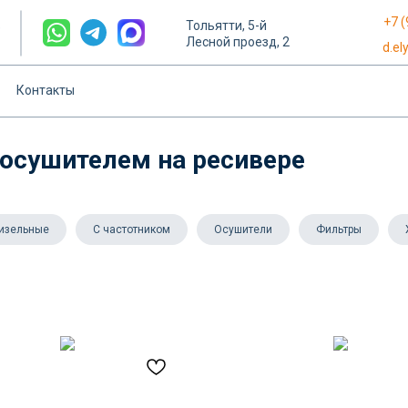
+7 (
Тольятти, 5-й
е
Лесной проезд, 2
d.e
Контакты
осушителем на ресивере
изельные
С частотником
Осушители
Фильтры